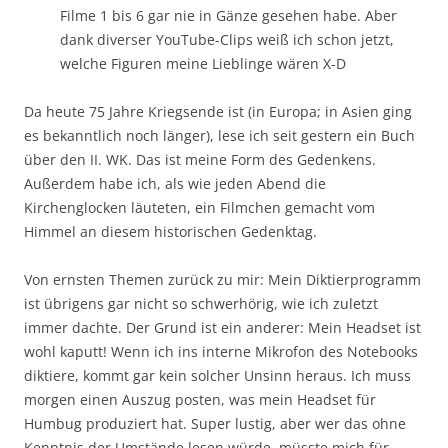
Filme 1 bis 6 gar nie in Gänze gesehen habe. Aber
dank diverser YouTube-Clips weiß ich schon jetzt,
welche Figuren meine Lieblinge wären X-D
Da heute 75 Jahre Kriegsende ist (in Europa; in Asien ging
es bekanntlich noch länger), lese ich seit gestern ein Buch
über den II. WK. Das ist meine Form des Gedenkens.
Außerdem habe ich, als wie jeden Abend die
Kirchenglocken läuteten, ein Filmchen gemacht vom
Himmel an diesem historischen Gedenktag.
Von ernsten Themen zurück zu mir: Mein Diktierprogramm
ist übrigens gar nicht so schwerhörig, wie ich zuletzt
immer dachte. Der Grund ist ein anderer: Mein Headset ist
wohl kaputt! Wenn ich ins interne Mikrofon des Notebooks
diktiere, kommt gar kein solcher Unsinn heraus. Ich muss
morgen einen Auszug posten, was mein Headset für
Humbug produziert hat. Super lustig, aber wer das ohne
Kenntnis der Umstände lesen würde, müsste mich für