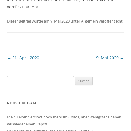
verrückt halten!
Dieser Beitrag wurde am
9. Mai 2020
unter
Allgemein
veröffentlicht.
Beitragsnavigation
←
21. April 2020
9. Mai 2020
→
Suchen
nach:
NEUESTE BEITRÄGE
Mein Leben versinkt noch mehr im Chaos, aber wenigstens haben
wir wieder einen Papst!
Der König von Burgund und der Bastard, Kapitel 7