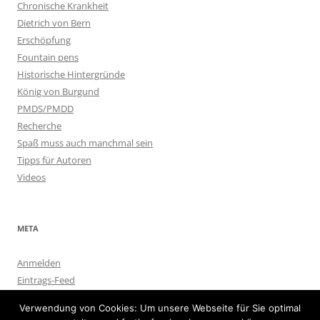
Chronische Krankheit
Dietrich von Bern
Erschöpfung
Fountain pens
Historische Hintergründe
König von Burgund
PMDS/PMDD
Recherche
Spaß muss auch manchmal sein
Tipps für Autoren
Videos
META
Anmelden
Eintrags-Feed
Kommentar-Feed
Verwendung von Cookies: Um unsere Webseite für Sie optimal
WordPress.org