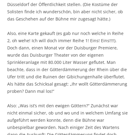
Düsseldorf der Öffentlichkeit stellen. (Die Kostüme der
Solisten finde ich wunderschön, bin aber nicht sicher, ob
das Geschehen auf der Bühne mir zugesagt hätte.)
Also, eine Karte gekauft (es gab nur noch welche in Reihe
2, oh wehe! Ich will doch immer Reihe 1! Eins! Eins!!!!).
Doch dann, einen Monat vor der Duisburger Premiere,
wurde das Duisburger Theater von der eigenen
Sprinkleranlage mit 80.000 Liter Wasser geflutet. Man
beachte, dass in der Götterdämmerung der Rhein über die
Ufer tritt und die Ruinen der Gibichungenhalle überflutet.
Als hätte das Schicksal gesagt: „Ihr wollt Götterdämmerung
proben? Dann mal los!“
Also: „Was ist’s mit den ewigen Göttern?“ Zunächst war
nicht einmal sicher, ob und wo und in welchem Umfang sie
aufgeführt werden konnte, denn die Bühne war
unbespielbar geworden. Nach einiger Zeit des Wartens
dann die Auskunft: Die Götterdämmerung findet doch