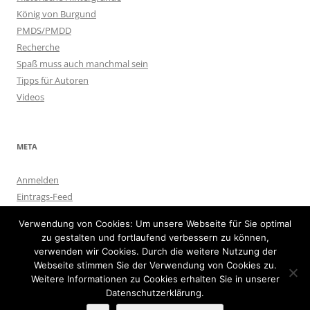
König von Burgund
PMDS/PMDD
Recherche
Spaß muss auch manchmal sein
Tipps für Autoren
Videos
META
Anmelden
Eintrags-Feed
Kommentar-Feed
Verwendung von Cookies: Um unsere Webseite für Sie optimal
WordPress.org
zu gestalten und fortlaufend verbessern zu können,
verwenden wir Cookies. Durch die weitere Nutzung der
Webseite stimmen Sie der Verwendung von Cookies zu.
Weitere Informationen zu Cookies erhalten Sie in unserer
Datenschutzerklärung.